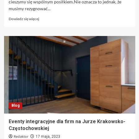
cieszymy się wspólnym posiłkiem.Nie oznacza to jednak, że
musimy rezygnować...
Dowiedz
Dowiedz się więcej
się
więcej
o
Zdrowe
przepisy
na
zdrowe
świąteczne
potrawy
Blog
Eventy integracyjne dla firm na Jurze Krakowsko-
Częstochowskiej
Redaktor
17 maja, 2023