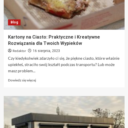
Blog
Kartony na Ciasto: Praktyczne i Kreatywne
Rozwiązania dla Twoich Wypieków
Redaktor
16 sierpnia, 2023
Czy kiedykolwiek zdarzyło ci się, że piękne ciasto, które właśnie
upiekłeś, straciło swój kształt podczas transportu? Lub może
masz problem...
Dowiedz
Dowiedz się więcej
się
więcej
o
Kartony
na
Ciasto:
Praktyczne
i