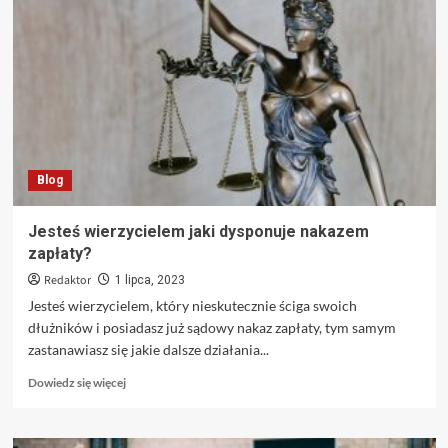
stopnia
na
kierunku
zarządzanie
Blog
Jesteś wierzycielem jaki dysponuje nakazem
zapłaty?
Redaktor
1 lipca, 2023
Jesteś wierzycielem, który nieskutecznie ściga swoich
dłużników i posiadasz już sądowy nakaz zapłaty, tym samym
zastanawiasz się jakie dalsze działania...
Dowiedz
Dowiedz się więcej
się
więcej
o