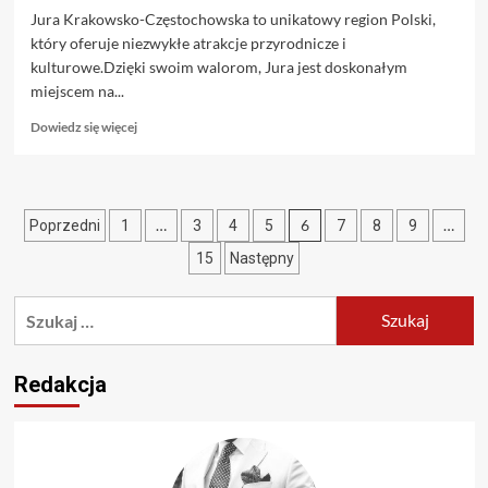
Jura Krakowsko-Częstochowska to unikatowy region Polski,
który oferuje niezwykłe atrakcje przyrodnicze i
kulturowe.Dzięki swoim walorom, Jura jest doskonałym
miejscem na...
Dowiedz
Dowiedz się więcej
się
więcej
o
Eventy
Stronicowanie
…
6
…
Poprzedni
1
3
4
5
7
8
9
integracyjne
dla
wpisów
15
Następny
firm
na
Szukaj:
Jurze
Krakowsko-
Częstochowskiej
Redakcja