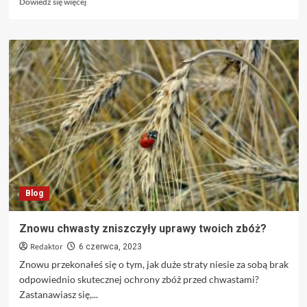
Dowiedz się więcej
się
więcej
o
Coraz
częściej
przekonujemy
się
do
montażu
klimatyzacji
Blog
Znowu chwasty zniszczyły uprawy twoich zbóż?
Redaktor
6 czerwca, 2023
Znowu przekonałeś się o tym, jak duże straty niesie za sobą brak
odpowiednio skutecznej ochrony zbóż przed chwastami?
Zastanawiasz się,...