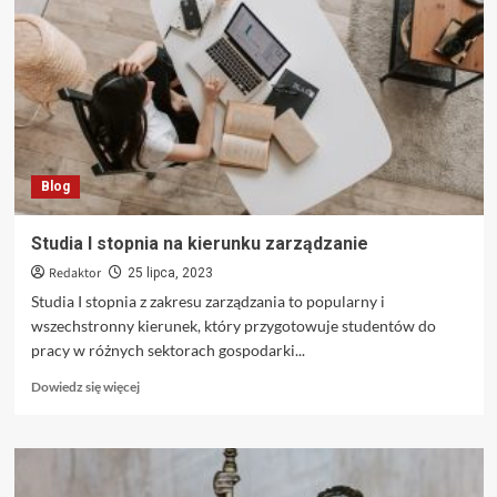
Płyty
Warstwowej:
Innowacyjne
Rozwiązanie
w
Budownictwie
Blog
Studia I stopnia na kierunku zarządzanie
Redaktor
25 lipca, 2023
Studia I stopnia z zakresu zarządzania to popularny i
wszechstronny kierunek, który przygotowuje studentów do
pracy w różnych sektorach gospodarki...
Dowiedz
Dowiedz się więcej
się
więcej
o
Studia
I