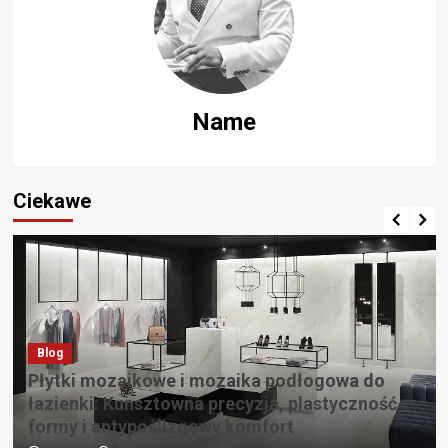
Name
Ciekawe
Blog
Płytki mozaikowe i mozaika podłogowa do
łazienki: Kunsztowna precyzja, plastyczność
formy i antypoślizgowy komfort