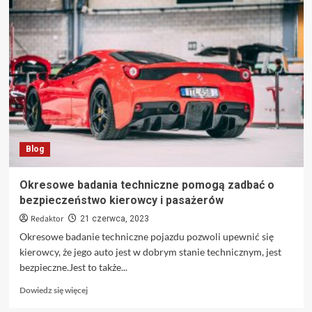
Jesteś
wierzycielem
jaki
dysponuje
nakazem
zapłaty?
Blog
Okresowe badania techniczne pomogą zadbać o
bezpieczeństwo kierowcy i pasażerów
Redaktor
21 czerwca, 2023
Okresowe badanie techniczne pojazdu pozwoli upewnić się
kierowcy, że jego auto jest w dobrym stanie technicznym, jest
bezpieczne.Jest to także...
Dowiedz
Dowiedz się więcej
się