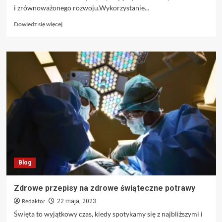
i zrównoważonego rozwoju.Wykorzystanie...
Dowiedz
Dowiedz się więcej
się
więcej
o
Pawilony
z
płyty
warstwowej
a
ekologia
i
zrównoważony
rozwój
Blog
Zdrowe przepisy na zdrowe świąteczne potrawy
Redaktor
22 maja, 2023
Święta to wyjątkowy czas, kiedy spotykamy się z najbliższymi i