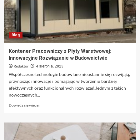
Kreatywne
Rozwiązania
dla
Twoich
Wypieków
Blog
Kontener Pracowniczy z Płyty Warstwowej:
Innowacyjne Rozwiązanie w Budownictwie
Redaktor
4 sierpnia, 2023
Współczesne technologie budowlane nieustannie się rozwijają,
przynosząc innowacje i pomagając w tworzeniu bardziej
efektywnych oraz funkcjonalnych rozwiązań.Jednym z takich
nowoczesnych...
Dowiedz
Dowiedz się więcej
się
więcej
o
Kontener
Pracowniczy
z