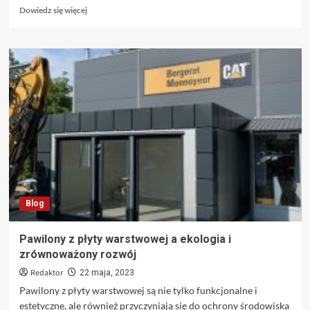
Dowiedz
Dowiedz się więcej
się
więcej
o
Znowu
chwasty
zniszczyły
uprawy
twoich
zbóż?
Blog
Pawilony z płyty warstwowej a ekologia i
zrównoważony rozwój
Redaktor
22 maja, 2023
Pawilony z płyty warstwowej są nie tylko funkcjonalne i
estetyczne, ale również przyczyniają się do ochrony środowiska