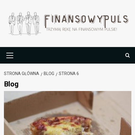
Przejdź
do
treści
Menu
główne
STRONA GŁÓWNA
BLOG
STRONA 6
Blog