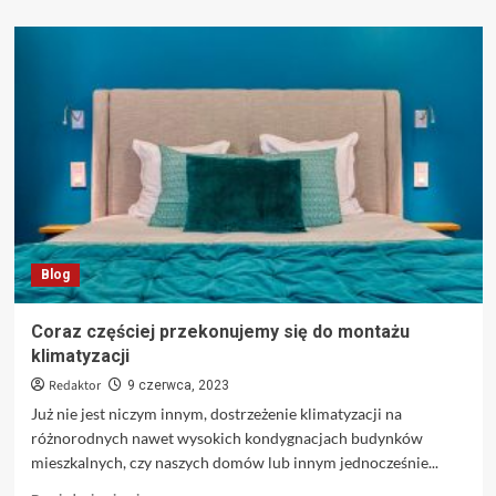
więcej
o
Okresowe
badania
techniczne
pomogą
zadbać
o
bezpieczeństwo
kierowcy
i
pasażerów
Blog
Coraz częściej przekonujemy się do montażu
klimatyzacji
Redaktor
9 czerwca, 2023
Już nie jest niczym innym, dostrzeżenie klimatyzacji na
różnorodnych nawet wysokich kondygnacjach budynków
mieszkalnych, czy naszych domów lub innym jednocześnie...
Dowiedz