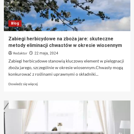
Blog
Zabiegi herbicydowe na zboża jare: skuteczne
metody eliminacji chwastów w okresie wiosennym
Redaktor
22 maja, 2024
Zabiegi herbicydowe stanowią kluczowy element w pielęgnacji
zboża jarego, szczególnie w okresie wiosennym.Chwasty mogą
konkurować z roślinami uprawnymi o składniki...
Dowiedz
Dowiedz się więcej
się
więcej
o
Zabiegi
herbicydowe
na
zboża
jare: