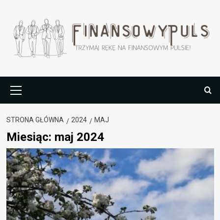
Przejdź
do
treści
Menu
główne
STRONA GŁÓWNA
2024
MAJ
Miesiąc:
maj 2024