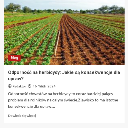
w
polanicy-
zdrój
–
luksusowe
zakwaterowanie
dla
wymagających
Blog
Odporność na herbicydy: Jakie są konsekwencje dla
upraw?
Redaktor
16 maja, 2024
Odporność chwastów na herbicydy to coraz bardziej palący
problem dla rolników na całym świecie.Zjawisko to ma istotne
konsekwencje dla upraw,...
Dowiedz
Dowiedz się więcej
się
więcej