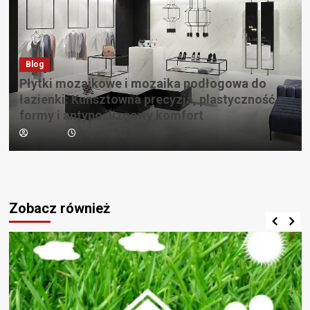
Blog
Płytki mozaikowe i mozaika podłogowa do
łazienki: Kunsztowna precyzja, plastyczność
formy i antypoślizgowy komfort
Redaktor
7 lipca, 2026
Zobacz również