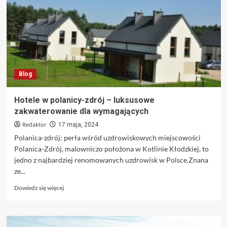
osłony
dla
twojego
domu
Blog
Hotele w polanicy-zdrój – luksusowe
zakwaterowanie dla wymagających
Redaktor
17 maja, 2024
Polanica-zdrój: perła wśród uzdrowiskowych miejscowości
Polanica-Zdrój, malowniczo położona w Kotlinie Kłodzkiej, to
jedno z najbardziej renomowanych uzdrowisk w Polsce.Znana
ze...
Dowiedz
Dowiedz się więcej
się
więcej
o
Hotele