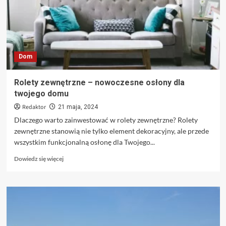
skuteczne
metody
eliminacji
chwastów
w
okresie
Dom
wiosennym
Rolety zewnętrzne – nowoczesne osłony dla
twojego domu
Redaktor
21 maja, 2024
Dlaczego warto zainwestować w rolety zewnętrzne? Rolety
zewnętrzne stanowią nie tylko element dekoracyjny, ale przede
wszystkim funkcjonalną osłonę dla Twojego...
Dowiedz
Dowiedz się więcej
się
więcej
o
Rolety
zewnętrzne
–
nowoczesne