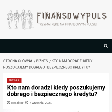
Przejdź
do
treści
Menu
główne
STRONA GŁÓWNA
BIZNES
KTO NAM DORADZI KIEDY
POSZUKUJEMY DOBREGO I BEZPIECZNEGO KREDYTU?
Biznes
Kto nam doradzi kiedy poszukujemy
dobrego i bezpiecznego kredytu?
Redaktor
7 września, 2021