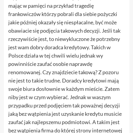
mając w pamięci na przykład tragedię
frankowiczów którzy pobrali dla siebie pożyczki
jakie później okazały się niespłacalne, być może
obawiacie się podjęcia takowych decyzji. Jeśli tak
rzeczywiście jest, to niewykluczone że potrzebny
jest wam dobry doradca kredytowy. Takich w
Polsce działa w tej chwili wielu jednak wy
powinniście zaufać osobie naprawdę
renomowanej. Czy znajdziecie takową? Z pozoru
nie jest to takie trudne. Doradcy kredytowi mają
swoje biura dosłownie w każdym mieście. Zatem
niby jest w czym wybierać. Jednak w waszym
przypadku przed podjęciem tak poważnej decyzji
jaką bez wątpienia jest uzyskanie kredytu musicie
zaufać jak najlepszemu podmiotowi. A takim jest
bez wątpienia firma do której strony internetowej