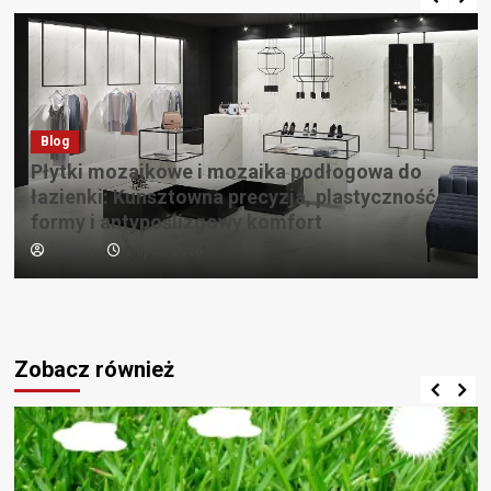
Blog
Płytki mozaikowe i mozaika podłogowa do
łazienki: Kunsztowna precyzja, plastyczność
formy i antypoślizgowy komfort
Redaktor
7 lipca, 2026
Zobacz również