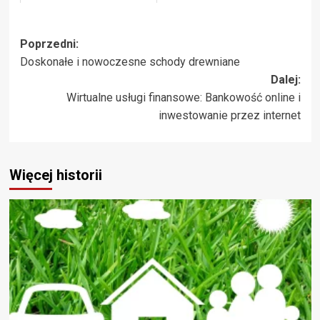
Zobacz
Poprzedni:
Doskonałe i nowoczesne schody drewniane
wpisy
Dalej:
Wirtualne usługi finansowe: Bankowość online i
inwestowanie przez internet
Więcej historii