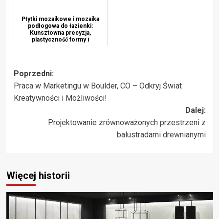
Płytki mozaikowe i mozaika
podłogowa do łazienki:
Kunsztowna precyzja,
plastyczność formy i
antypośl...
Zobacz
Poprzedni:
Praca w Marketingu w Boulder, CO – Odkryj Świat
wpisy
Kreatywności i Możliwości!
Dalej:
Projektowanie zrównoważonych przestrzeni z
balustradami drewnianymi
Więcej historii