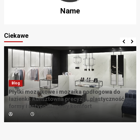
Name
Ciekawe
Blog
Płytki mozaikowe i mozaika podłogowa do
łazienki: Kunsztowna precyzja, plastyczność
formy i antypoślizgowy komfort
Redaktor
7 lipca, 2026