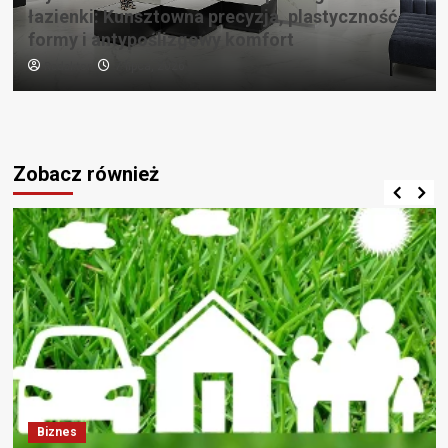
łazienki: Kunsztowna precyzja, plastyczność
formy i antypoślizgowy komfort
Redaktor
7 lipca, 2026
Zobacz również
Biznes