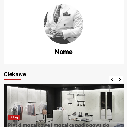
Name
Ciekawe
Blog
Płytki mozaikowe i mozaika podłogowa do