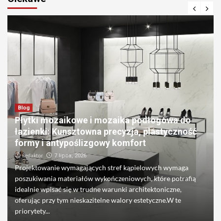
Blog
Płytki mozaikowe i mozaika podłogowa do
łazienki: Kunsztowna precyzja, plastyczność
formy i antypoślizgowy komfort
Redaktor
7 lipca, 2026
Projektowanie wymagających stref kąpielowych wymaga
poszukiwania materiałów wykończeniowych, które potrafią
idealnie wpisać się w trudne warunki architektoniczne,
oferując przy tym nieskazitelne walory estetyczne.W te
priorytety...