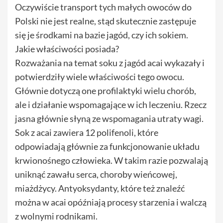
Oczywiście transport tych małych owoców do
Polski nie jest realne, stąd skutecznie zastępuje
się je środkami na bazie jagód, czy ich sokiem.
Jakie właściwości posiada?
Rozważania na temat soku z jagód acai wykazały i
potwierdziły wiele właściwości tego owocu.
Głównie dotyczą one profilaktyki wielu chorób,
ale i działanie wspomagające w ich leczeniu. Rzecz
jasna głównie słyną ze wspomagania utraty wagi.
Sok z acai zawiera 12 polifenoli, które
odpowiadają głównie za funkcjonowanie układu
krwionośnego człowieka. W takim razie pozwalają
uniknąć zawału serca, choroby wieńcowej,
miażdżycy. Antyoksydanty, które też znaleźć
można w acai opóźniają procesy starzenia i walczą
z wolnymi rodnikami.