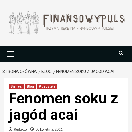
Przejdź
do
treści
Menu
główne
STRONA GŁÓWNA
BLOG
FENOMEN SOKU Z JAGÓD ACAI
Biznes
Blog
Pozostałe
Fenomen soku z
jagód acai
Redaktor
30 kwietnia, 2021