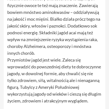
fizycznie owoce te też mają znaczenie. Zawierają
bowiem mnóstwo aminokwasów – oddziaływują
na jakość i moc mięśni. Białko działa prócz tego na
jakość skóry, włosów i paznokci. Dodatkowo sok
podnosi energię. Składniki jagód acai mają też
wpływ na zmniejszenie ryzyka wystąpienia raka,
choroby Alzheimera, osteoporozy i mnóstwa
innych chorób.
Przymiotów jagód jest wiele. Zaleca się
wprowadzić do powszedniej diety te dobroczynne
jagody, w dowolnej formie, aby chwalić się nie
tylko zdrowiem, siłą, witalnością ale i nienaganną
figurą. Tubylcy z Ameryki Południowej
wykorzystują jagody od wieków i cieszą się długim
życiem, zdrowiem i atrakcyjnym wyglądem.