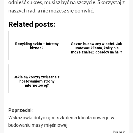
odnieść sukces, musisz być na szczycie. Skorzystaj z
naszych rad, a nie możesz się pomylić.
Related posts:
Recykling szkła – intratny
Sezon budowlany w pełni. Jak
biznes?
uratować klienta, który nie
może znaleźć doradcy na hali?
Jakie są koszty związane z
hostowaniem strony
internetowej?
Zobacz
Poprzedni:
Wskazówki dotyczące szkolenia klienta nowego w
wpisy
budowaniu masy mięśniowej
Dalej: