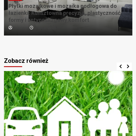
Płytki mozaikowe i mozaika podłogowa do
łazienki: Kunsztowna precyzja, plastyczność
formy i antypoślizgowy komfort
Redaktor
7 lipca, 2026
Zobacz również