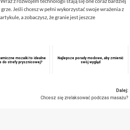
raz z rozwojem technologii stają się one coraz bardziej
w grze. Jeśli chcesz w pełni wykorzystać swoje wrażenia z
rtykule, a zobaczysz, że granie jest jeszcze
amiczne mozaiki to idealne
Najlepsze porady modowe, aby zmienić
e do strefy prysznicowej?
swój wygląd
Dalej:
Chcesz się zrelaksować podczas masażu?