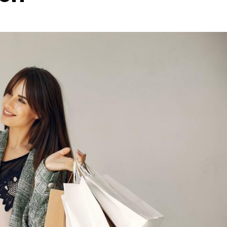
Blog
Jak zbudować skuteczny program
poleceń (referral program) w
usługach?
Redaktor
14 listopada, 2025
Zrozumienie celu programu poleceń Skuteczny
program poleceń w usługach to narzędzie, które
pozwala firmom zdobywać nowych klientów dzięki
rekomendacjom obecnych
użytkowników.Kluczowym elementem jest