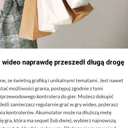
motywowanie klientów...
Dowiedz
Dowiedz się więcej
się
więcej
o
Jak
zbudować
skuteczny
program
poleceń
(referral
ier wideo naprawdę przeszedł długą drogę
program)
w
usługach?
wne, ze świetną grafiką i unikalnymi tematami. Jest nawet
stać możliwości grania, postępuj zgodnie z tymi
przewodowego kontrolera do gier. Możesz dokupić
eśli zamierzasz regularnie grać w gry wideo, pożerasz
Biznes
nia kontrolerów. Akumulator może na dłuższą metę
Jak Efektywnie Zarządzać Likwidacją
ię gra, która ma sequel (lub dwie), wybierz najnowszą
Szkód Komunikacyjnych