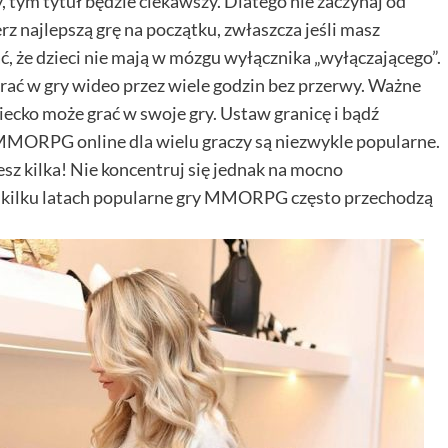
y, tym tytuł będzie ciekawszy. Dlatego nie zaczynaj od
Redaktor
23 października, 2025
rz najlepszą grę na początku, zwłaszcza jeśli masz
ć, że dzieci nie mają w mózgu wyłącznika „wyłączającego”.
grać w gry wideo przez wiele godzin bez przerwy. Ważne
ziecko może grać w swoje gry. Ustaw granicę i bądź
MMORPG online dla wielu graczy są niezwykle popularne.
sz kilka! Nie koncentruj się jednak na mocno
 kilku latach popularne gry MMORPG często przechodzą