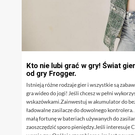
Kto nie lubi grać w gry! Świat g
od gry Frogger.
Istnieją różne rodzaje gier i wszystkie są zaba
gra wideo do jogi! Jeśli chcesz w pełni wykorzy
wskazówkami.Zainwestuj w akumulator do bez
ładowalne zasilacze do dowolnego kontrolera. J
małą fortunę w bateriach używanych do zasila
zaoszczędzić sporo pieniędzy.Jeśli interesuje C