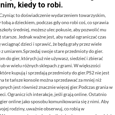
nim, kiedy to robi.
e. Czyniąc to doświadczenie wydarzeniem towarzyskim,
tobą a dzieckiem, podczas gdy ono robi coś, co sprawia
zkoły średniej, możesz ulec pokusie, aby pozwolić mu
 starsze. Jednak ważne jest, aby nadal ograniczać czas
ciągnąć dzieci i sprawić, że będą grały przez wiele
ę z umiarem.Sprzedaj swoje stare przedmioty do gier.
do gier, których już nie używasz, siedzieć i zbierać
 lub w wielu różnych sklepach z grami. W większości
tóre kupują i sprzedają przedmioty do gier.PS2 nie jest
y na te tańsze konsole można sprzedawać za mniej niż
pnych jest również znacznie więcej gier.Podczas grania w
i. Ogranicz ich interakcje, jeśli grają online. Ostatnio
ą gier online jako sposobu komunikowania się z nimi. Aby
wojej rodziny, uważnie obserwuj, co robią w