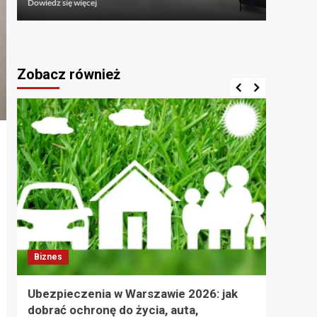
Dowiedz
Dowiedz się więcej
się
więcej
o
Płytki
mozaikowe
Zobacz również
i
mozaika
podłogowa
do
łazienki:
Kunsztowna
precyzja,
plastyczność
formy
i
antypoślizgowy
komfort
Biznes
Bizn
Ubezpieczenia w Warszawie 2026: jak
Czego
dobrać ochronę do życia, auta,
wyce