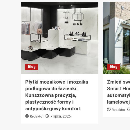
Blog
Blog
Płytki mozaikowe i mozaika
Zmień swó
podłogowa do łazienki:
Smart Ho
Kunsztowna precyzja,
automatyk
plastyczność formy i
lamelowej
antypoślizgowy komfort
Redaktor
Redaktor
7 lipca, 2026