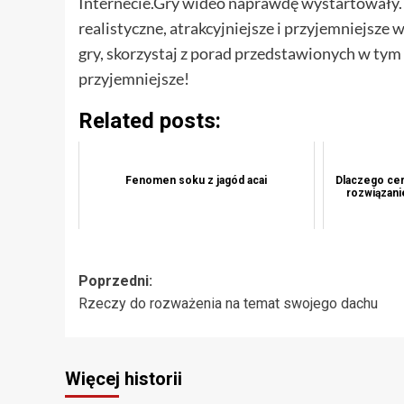
Internecie.Gry wideo naprawdę wystartowały. W
realistyczne, atrakcyjniejsze i przyjemniejsze 
gry, skorzystaj z porad przedstawionych w tym a
przyjemniejsze!
Related posts:
Fenomen soku z jagód acai
Dlaczego cer
rozwiązani
Zobacz
Poprzedni:
Rzeczy do rozważenia na temat swojego dachu
wpisy
Więcej historii