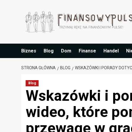
Przejdź
do
treści
Biznes
Blog
Dom
Finanse
Handel
Ni
STRONA GŁÓWNA
BLOG
WSKAZÓWKI I PORADY DOTYC
Blog
Wskazówki i po
wideo, które p
przewagę w gra