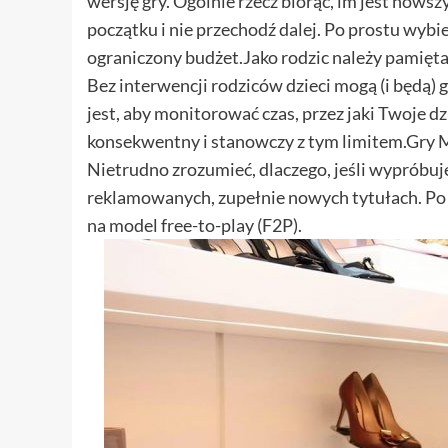
wersję gry. Ogólnie rzecz biorąc, im jest nowsz
początku i nie przechodź dalej. Po prostu wybie
ograniczony budżet.Jako rodzic należy pamięta
Bez interwencji rodziców dzieci mogą (i będą) 
jest, aby monitorować czas, przez jaki Twoje d
konsekwentny i stanowczy z tym limitem.Gry 
Nietrudno zrozumieć, dlaczego, jeśli wypróbuje
reklamowanych, zupełnie nowych tytułach. Po
na model free-to-play (F2P).