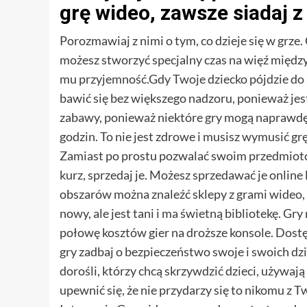
grę wideo, zawsze siadaj z 
Porozmawiaj z nimi o tym, co dzieje się w grz
możesz stworzyć specjalny czas na więź między 
mu przyjemność.Gdy Twoje dziecko pójdzie do s
bawić się bez większego nadzoru, ponieważ jest
zabawy, ponieważ niektóre gry mogą naprawdę w
godzin. To nie jest zdrowe i musisz wymusić gr
Zamiast po prostu pozwalać swoim przedmiotom 
kurz, sprzedaj je. Możesz sprzedawać je online
obszarów można znaleźć sklepy z grami wideo, k
nowy, ale jest tani i ma świetną bibliotekę. Gr
połowę kosztów gier na droższe konsole. Dostę
gry zadbaj o bezpieczeństwo swoje i swoich dziec
dorośli, którzy chcą skrzywdzić dzieci, używaj
upewnić się, że nie przydarzy się to nikomu z T