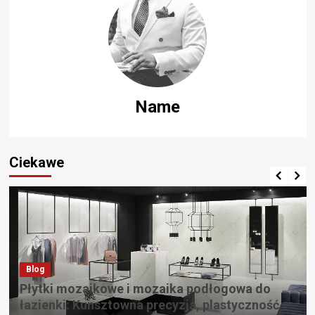
Name
Ciekawe
Blog
Płytki mozaikowe i mozaika podłogowa do
łazienki: Kunsztowna precyzja, plastyczność