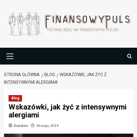
Przejdź
do
treści
Menu
główne
STRONA GŁÓWNA
BLOG
WSKAZÓWKI, JAK ŻYĆ Z
INTENSYWNYMI ALERGIAMI
Blog
Wskazówki, jak żyć z intensywnymi
alergiami
Redaktor
30 maja, 2019