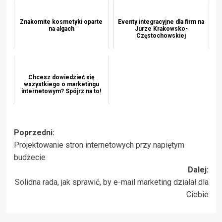
Znakomite kosmetyki oparte
Eventy integracyjne dla firm na
na algach
Jurze Krakowsko-
Częstochowskiej
Chcesz dowiedzieć się
wszystkiego o marketingu
internetowym? Spójrz na to!
Zobacz
Poprzedni:
Projektowanie stron internetowych przy napiętym
wpisy
budżecie
Dalej:
Solidna rada, jak sprawić, by e-mail marketing działał dla
Ciebie